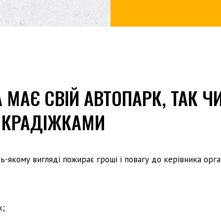
 МАЄ СВІЙ АВТОПАРК, ТАК Ч
З КРАДІЖКАМИ
-якому вигляді пожирає гроші і повагу до керівника орган
х;