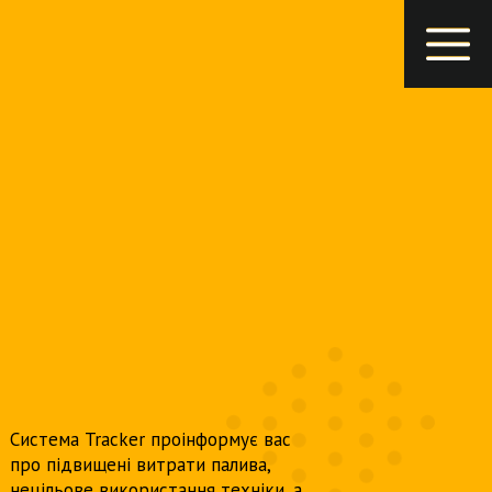
Система Tracker проінформує вас
про підвищені витрати палива,
нецільове використання техніки, а