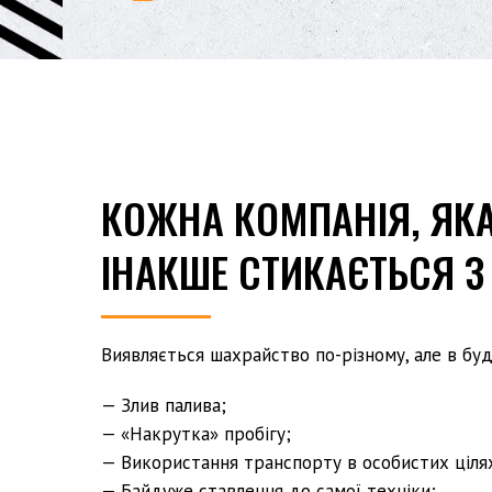
КОЖНА КОМПАНІЯ, ЯКА
ІНАКШЕ СТИКАЄТЬСЯ 
Виявляється шахрайство по-різному, але в будь
— Злив палива;
— «Накрутка» пробігу;
— Використання транспорту в особистих ціля
— Байдуже ставлення до самої техніки;